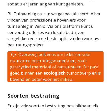
zodat u er jarenlang van kunt genieten.
Bij Tuinaanleg.nu zijn we gespecialiseerd in het
vinden van professionele hoveniers voor
tuinaanleg in Venlo. Via ons platform kunt u
eenvoudig offertes van lokale bedrijven
vergelijken en zo de beste optie vinden voor uw
bestratingsproject.
Tip:
Overweeg ook eens om te kiezen voor
duurzame bestratingsmaterialen, zoals
gerecycled materiaal of natuursteen. Dit past
goed binnen een
ecologisch
tuinontwerp en is
bovendien beter voor het milieu.
Soorten bestrating
Er zijn vele soorten bestrating beschikbaar, elk