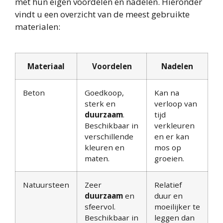
met hun eigen voordelen en nadelen. Hieronder
vindt u een overzicht van de meest gebruikte
materialen:
Materiaal
Voordelen
Nadelen
Beton
Goedkoop,
Kan na
sterk en
verloop van
duurzaam
.
tijd
Beschikbaar in
verkleuren
verschillende
en er kan
kleuren en
mos op
maten.
groeien.
Natuursteen
Zeer
Relatief
duurzaam
en
duur en
sfeervol.
moeilijker te
Beschikbaar in
leggen dan