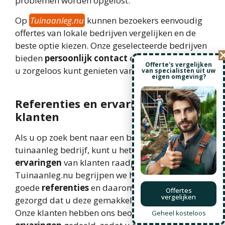
problemen worden opgelost.
Op
Tuinaanleg.nu
kunnen bezoekers eenvoudig
offertes van lokale bedrijven vergelijken en de
beste optie kiezen. Onze geselecteerde bedrijven
bieden
persoonlijk contact
en
garanties
, zodat
Offerte's vergelijken
u zorgeloos kunt genieten van uw nieuwe tuin.
van specialisten uit uw
eigen omgeving?
Referenties en ervaringen van
klanten
Als u op zoek bent naar een betrouwbaar
tuinaanleg bedrijf, kunt u het beste de
ervaringen
van klanten raadplegen. Bij
Tuinaanleg.nu begrijpen we het belang van
goede
referenties
en daarom hebben we ervoor
Offertes
vergelijken
gezorgd dat u deze gemakkelijk kunt bekijken.
Onze klanten hebben ons beoordeeld en hun
Geheel kosteloos