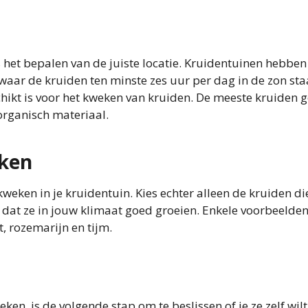
is het bepalen van de juiste locatie. Kruidentuinen hebben
 waar de kruiden ten minste zes uur per dag in de zon sta
hikt is voor het kweken van kruiden. De meeste kruiden g
organisch materiaal.
eken
kweken in je kruidentuin. Kies echter alleen de kruiden di
 dat ze in jouw klimaat goed groeien. Enkele voorbeelde
, rozemarijn en tijm.
en, is de volgende stap om te beslissen of je ze zelf wilt