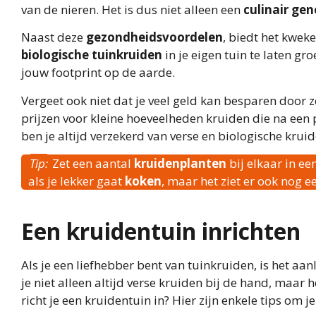
van de nieren. Het is dus niet alleen een
culinair gen
Naast deze
gezondheidsvoordelen
, biedt het kwek
biologische tuinkruiden
in je eigen tuin te laten g
jouw footprint op de aarde.
Vergeet ook niet dat je veel geld kan besparen door 
prijzen voor kleine hoeveelheden kruiden die na een p
ben je altijd verzekerd van verse en biologische krui
Tip:
Zet een aantal
kruidenplanten
bij elkaar in ee
als je lekker gaat
koken
, maar het ziet er ook nog e
Een kruidentuin inrichten
Als je een liefhebber bent van tuinkruiden, is het aa
je niet alleen altijd verse kruiden bij de hand, maar
richt je een kruidentuin in? Hier zijn enkele tips om j