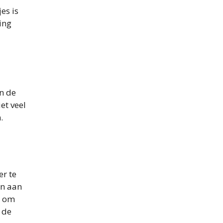
es is
ing
an de
et veel
.
er te
en aan
k om
 de