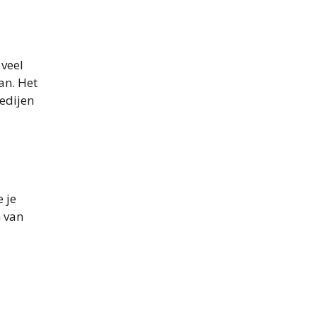
 veel
an. Het
edijen
e je
n van