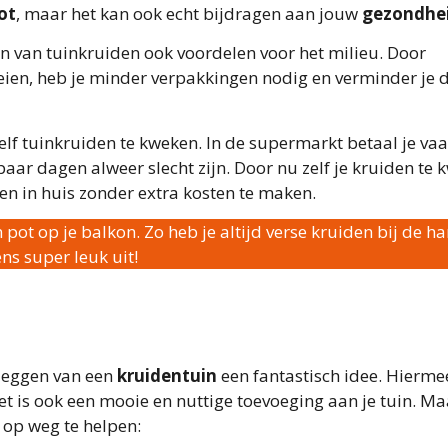
ot
, maar het kan ook echt bijdragen aan jouw
gezondhe
en van tuinkruiden ook voordelen voor het milieu. Door
roeien, heb je minder verpakkingen nodig en verminder je 
zelf tuinkruiden te kweken. In de supermarkt betaal je va
aar dagen alweer slecht zijn. Door nu zelf je kruiden te 
den in huis zonder extra kosten te maken.
n pot op je balkon. Zo heb je altijd verse kruiden bij de h
ens super leuk uit!
nleggen van een
kruidentuin
een fantastisch idee. Hierme
 het is ook een mooie en nuttige toevoeging aan je tuin. M
e op weg te helpen: