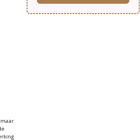
, maar
de
erking