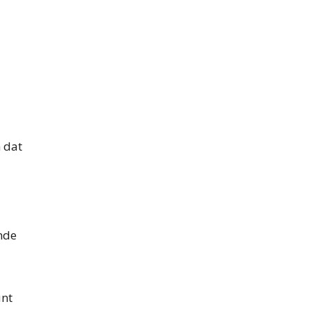
n dat
nde
unt