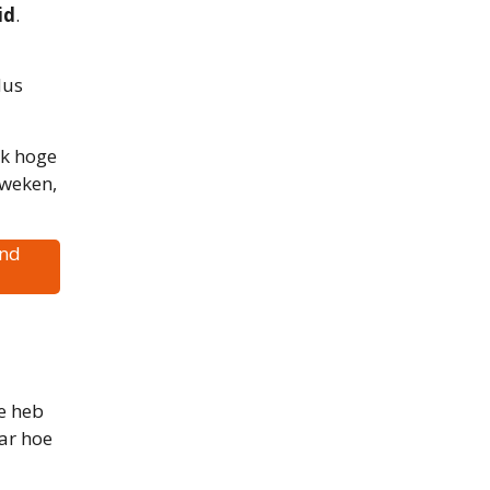
id
.
dus
ak hoge
kweken,
and
e heb
aar hoe