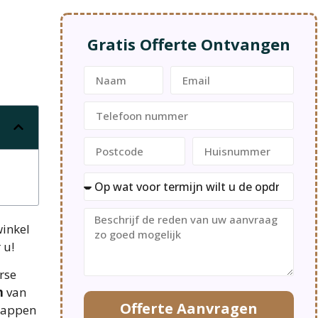
Gratis Offerte Ontvangen
winkel
 u!
rse
n
van
Offerte Aanvragen
chappen